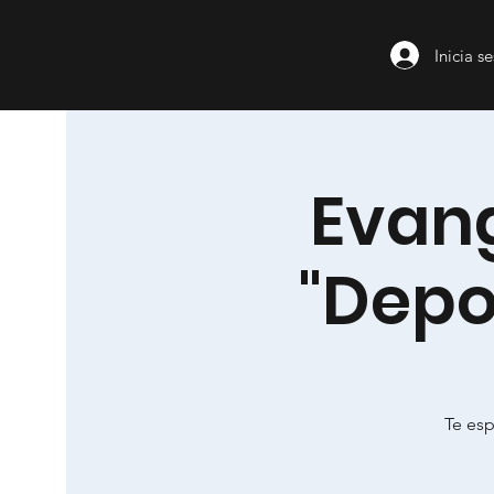
Inicia s
Evang
"Depo
Te es