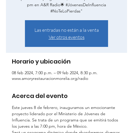
pm en A&R Radio🌟 #JóvenesDeInfluencia
#NoTeLoPierdas"
Las entradas no están a la venta
Ver otros eventos
Horario y ubicación
08 feb 2024, 7:00 p.m. – 09 feb 2024, 8:30 p.m.
www.amoryrestauracionmorelia.org/radio
Acerca del evento
Este jueves 8 de febrero, inauguramos un emocionante 
proyecto liderado por el Ministerio de Jóvenes de 
Influencia. Se trata de un programa que se emitirá todos 
los jueves a las 7:00 pm, hora de México.
Será un programa dinámico donde abordaremos diversos 