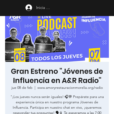
Inicia sesión
Gran Estreno "Jóvenes de
Influencia en A&R Radio"
jue 08 de feb
  |  
www.amoryrestauracionmorelia.org/radio
"¡Los jueves nunca serán iguales! 🎧💬 Prepárate para una
experiencia única en nuestro programa Jóvenes de
Influencia. Participa en nuestro chat en vivo, ¡queremos
responder tus preguntas! 🗣️📱 Te esperamos a las 7:00