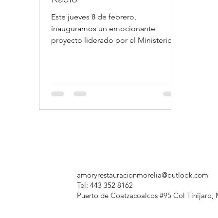
Este jueves 8 de febrero,
inauguramos un emocionante
proyecto liderado por el Ministerio
de Jóvenes de Influencia. Se trata de
un...
amoryrestauracionmorelia@outlook.com
Tel: 443 352 8162
Puerto de Coatzacoalcos #95 Col Tinijaro, 