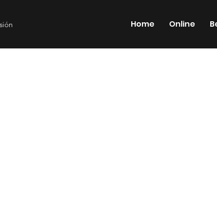
Home
Online
B
esión