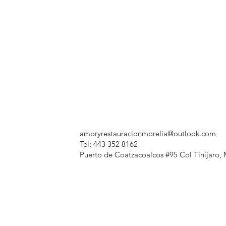
amoryrestauracionmorelia@outlook.com
Tel: 443 352 8162
Puerto de Coatzacoalcos #95 Col Tinijaro, 