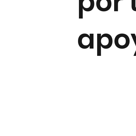
por 
apo