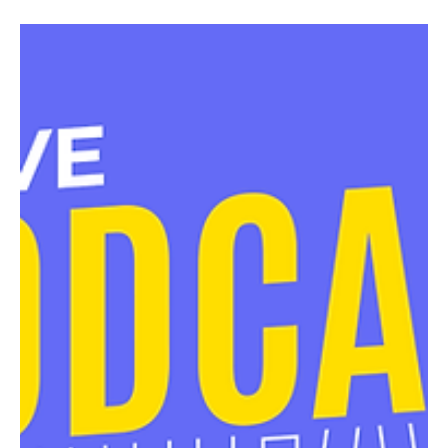
Jaramillo
¡Familia A&R Morelia, tenemos una emocionante noticia
que compartir contigo! Estamos muy contentos de
anunciar el lanzamiento de nuestro...