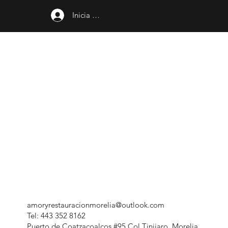
Inicia sesión
amoryrestauracionmorelia@outlook.com
Tel: 443 352 8162
Puerto de Coatzacoalcos #95 Col Tinijaro, Morelia,