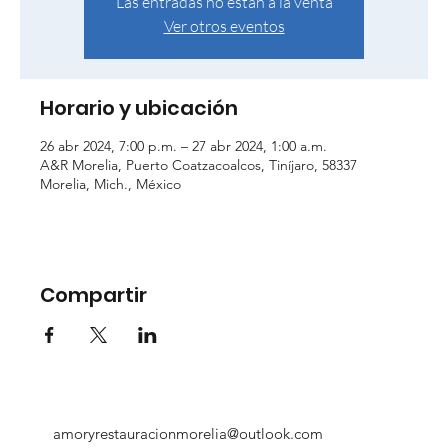
Las entradas no están a la venta
Ver otros eventos
Horario y ubicación
26 abr 2024, 7:00 p.m. – 27 abr 2024, 1:00 a.m.
A&R Morelia, Puerto Coatzacoalcos, Tiníjaro, 58337
Morelia, Mich., México
Compartir
amoryrestauracionmorelia@outlook.com