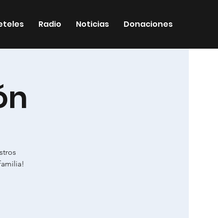
eteles
Radio
Noticias
Donaciones
ón
stros
familia!