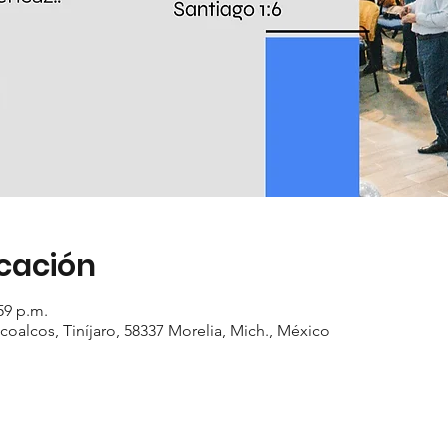
icación
59 p.m.
oalcos, Tiníjaro, 58337 Morelia, Mich., México