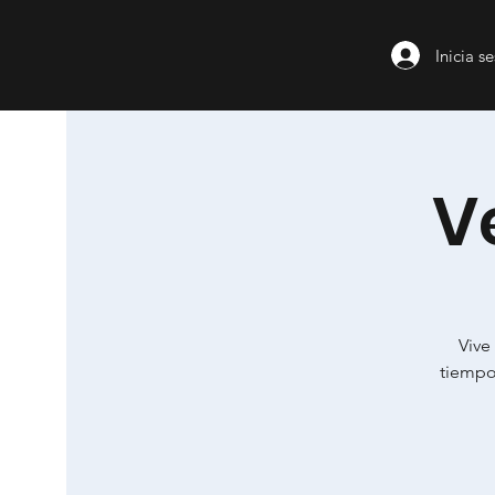
Inicia s
V
Vive
tiempos