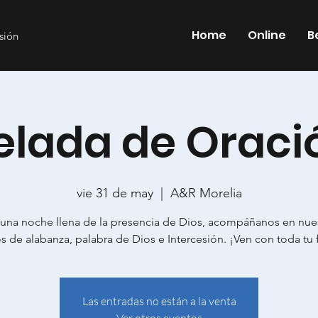
Home
Online
B
esión
elada de Oraci
vie 31 de may
  |  
A&R Morelia
 una noche llena de la presencia de Dios, acompáñanos en nue
 de alabanza, palabra de Dios e Intercesión. ¡Ven con toda tu 
Las entradas no están a la venta