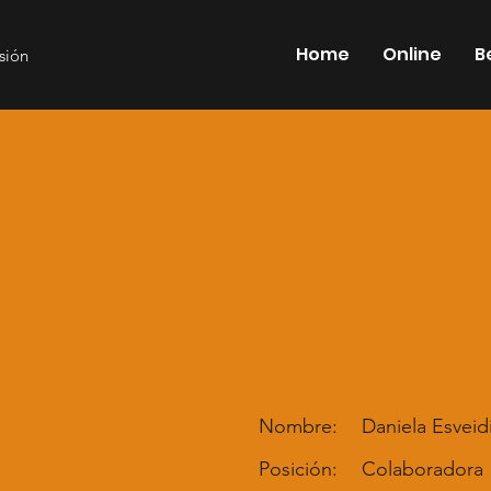
Home
Online
B
esión
Nombre:
Daniela Esveid
Posición:
Colaboradora