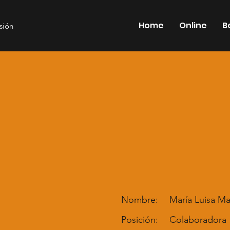
Home
Online
B
esión
Nombre:
María Luisa M
Posición:
Colaboradora