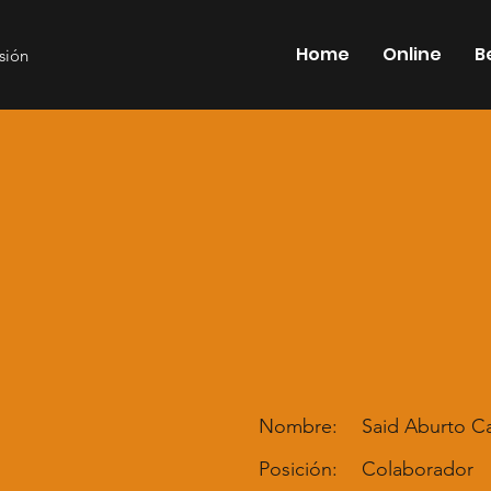
Home
Online
B
esión
Nombre:
Said Aburto C
Posición:
Colaborador